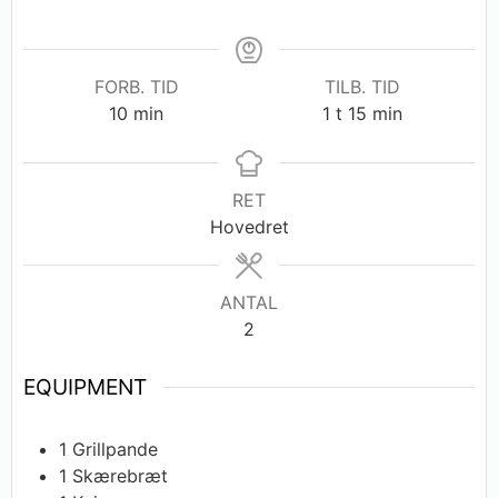
FORB. TID
TILB. TID
10
min
1
t
15
min
RET
Hovedret
ANTAL
2
EQUIPMENT
1 Grillpande
1 Skærebræt