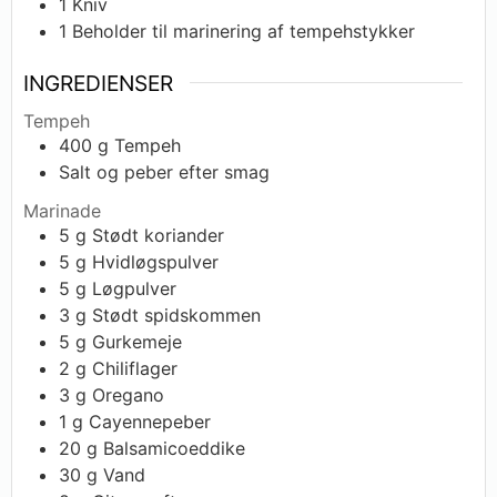
1 Kniv
1 Beholder til marinering af tempehstykker
INGREDIENSER
Tempeh
400
g
Tempeh
Salt og peber efter smag
Marinade
5
g
Stødt koriander
5
g
Hvidløgspulver
5
g
Løgpulver
3
g
Stødt spidskommen
5
g
Gurkemeje
2
g
Chiliflager
3
g
Oregano
1
g
Cayennepeber
20
g
Balsamicoeddike
30
g
Vand