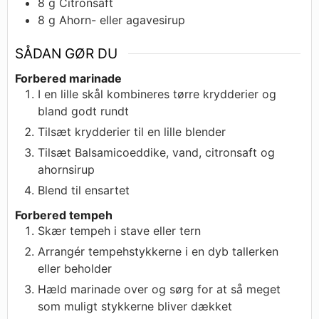
8
g
Citronsaft
8
g
Ahorn- eller agavesirup
SÅDAN GØR DU
Forbered marinade
I en lille skål kombineres tørre krydderier og
bland godt rundt
Tilsæt krydderier til en lille blender
Tilsæt Balsamicoeddike, vand, citronsaft og
ahornsirup
Blend til ensartet
Forbered tempeh
Skær tempeh i stave eller tern
Arrangér tempehstykkerne i en dyb tallerken
eller beholder
Hæld marinade over og sørg for at så meget
som muligt stykkerne bliver dækket