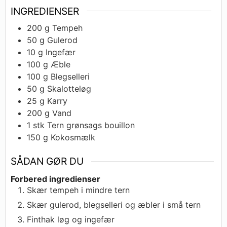
INGREDIENSER
200
g
Tempeh
50
g
Gulerod
10
g
Ingefær
100
g
Æble
100
g
Blegselleri
50
g
Skalotteløg
25
g
Karry
200
g
Vand
1
stk
Tern grønsags bouillon
150
g
Kokosmælk
SÅDAN GØR DU
Forbered ingredienser
Skær tempeh i mindre tern
Skær gulerod, blegselleri og æbler i små tern
Finthak løg og ingefær