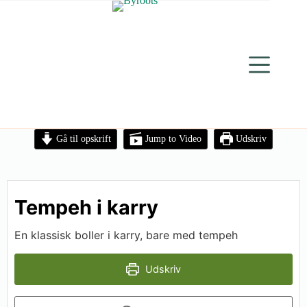
Gå til opskrift
Jump to Video
Udskriv
Tempeh i karry
En klassisk boller i karry, bare med tempeh
Udskriv