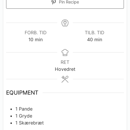
Pin Recipe
FORB. TID
TILB. TID
10
min
40
min
RET
Hovedret
EQUIPMENT
1 Pande
1 Gryde
1 Skærebræt